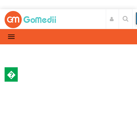
�
स्वास्थ्य A-Z
Home
स्वास्थ्य A-Z
/
लंग ट्रांसप्‍लांट (lung transplant) कब किया जाता
है, जाने पूरा प्रोसीजर?