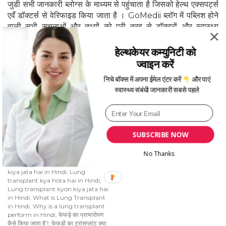
जुडी सभी जानकारी ब्लोग्स के माध्यम से पहुंचाता है जिसको हेल्थ एक्सपर्ट्स
एवँ डॉक्टर्स से वेरिफाइड किया जाता है । GoMedii ब्लॉग में पब्लिश होने
वाली सभी सूचनाओं और तथ्यों को पूरी तरह से डॉक्टरों और स्वास्थ्य
विशेषज्ञों द्वारा जांच और सत्यापन किया जाता है, इसी प्रकार जानकारी के
स्रोत की पुष्टि भी होती है।
हेल्थकेयर कम्युनिटी को
ज्वाइन करें
निचे बॉक्स में अपना ईमेल एंटर करें
और पाएं
स्वास्थ्य संबंधी जानकारी सबसे पहले
SUBSCRIBE NOW
Category
Tags
स्वास्थ्य A-Z
No Thanks
How is a lung transplant perform
in Hindi
,
Lung Transplant kaise
kiya jata hai in Hindi
,
Lung
transplant kya hota hai in Hindi
,
Lung transplant kyon kiya jata hai
in Hindi
,
What is Lung Transplant
in Hindi
,
Why is a lung transplant
perform in Hindi
,
फेफड़े का प्रत्यारोपण
कैसे किया जाता है?
,
फेफड़ों का ट्रांसप्लांट क्या