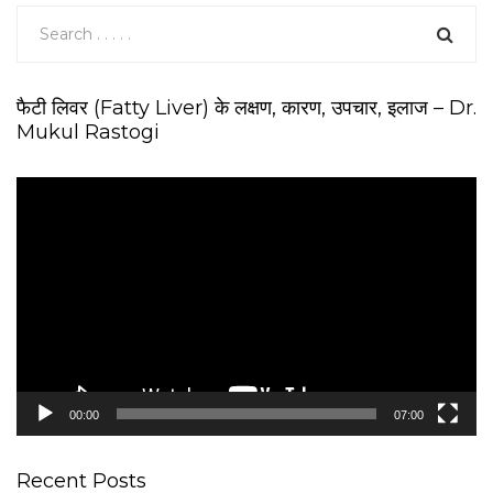
फैटी लिवर (Fatty Liver) के लक्षण, कारण, उपचार, इलाज – Dr.
Mukul Rastogi
V
i
d
e
o
P
l
a
y
e
00:00
07:00
r
Recent Posts