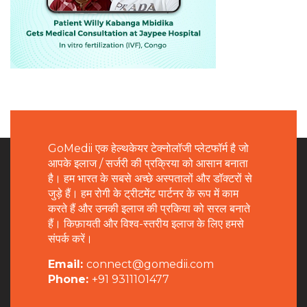
GoMedii एक हेल्थकेयर टेक्नोलॉजी प्लेटफॉर्म है जो
आपके इलाज / सर्जरी की प्रक्रिया को आसान बनाता
है। हम भारत के सबसे अच्छे अस्पतालों और डॉक्टरों से
जुड़े हैं। हम रोगी के ट्रीटमेंट पार्टनर के रूप में काम
करते हैं और उनकी इलाज की प्रकिया को सरल बनाते
हैं। किफ़ायती और विश्व-स्तरीय इलाज के लिए हमसे
संपर्क करें।
Email:
connect@gomedii.com
Phone:
+91 9311101477