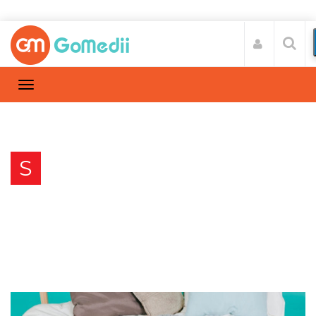
Search
S
Home
Search results for child