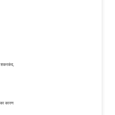
ं, शकरकंद,
न का कारण