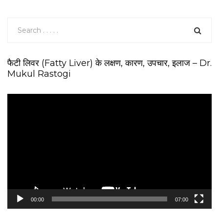
फैटी लिवर (Fatty Liver) के लक्षण, कारण, उपचार, इलाज – Dr.
Mukul Rastogi
V
i
d
e
o
P
l
a
y
e
00:00
07:00
r