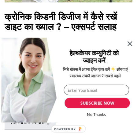
क्रोनिक किडनी डिजीज में कैसे रखें
डाइट का ख्याल ? – एक्सपर्ट सलाह
हेल्थकेयर कम्युनिटी को
ज्वाइन करें
Aishwarya Pillai
2.07k
Views
,
Jun 10, 2019
स्वास्थ्य A-Z
निचे बॉक्स में अपना ईमेल एंटर करें
और पाएं
स्वास्थ्य संबंधी जानकारी सबसे पहले
किडनी हमारे शरीर का सबसे महत्‍वपूर्ण अंग है। जो खराब लाइफ स्‍टाइल या
किसी दवा के दुष्‍प्रभाव की वजह से कई बार किडनी
SUBSCRIBE NOW
No Thanks
Continue Reading