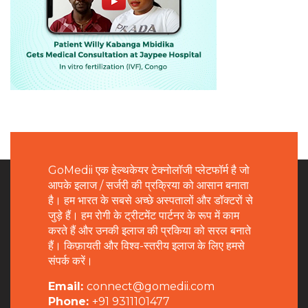
GoMedii एक हेल्थकेयर टेक्नोलॉजी प्लेटफॉर्म है जो
आपके इलाज / सर्जरी की प्रक्रिया को आसान बनाता
है। हम भारत के सबसे अच्छे अस्पतालों और डॉक्टरों से
जुड़े हैं। हम रोगी के ट्रीटमेंट पार्टनर के रूप में काम
करते हैं और उनकी इलाज की प्रकिया को सरल बनाते
हैं। किफ़ायती और विश्व-स्तरीय इलाज के लिए हमसे
संपर्क करें।
Email:
connect@gomedii.com
Phone:
+91 9311101477