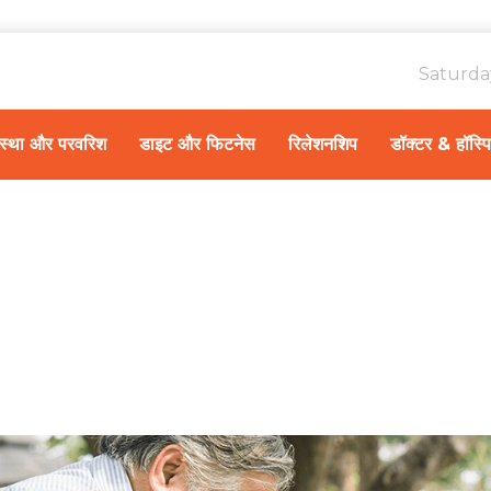
Saturda
ावस्था और परवरिश
डाइट और फिटनेस
रिलेशनशिप
डॉक्टर & हॉस्प
Home
स्वास्थ्य A-Z
/
क्रोनिक क