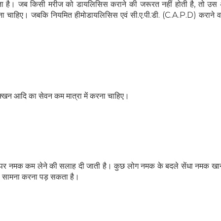
 जाता है। जब किसी मरीज को डायलिसिस कराने की जरूरत नहीं होती है, तो उस अ
ना चाहिए। जबकि नियमित हीमोडायलिसिस एवं सी.ए.पी.डी. (C.A.P.D) कराने वा
क्‍खन आदि का सेवन कम मात्रा में करना चाहिए।
पर नमक कम लेने की सलाह दी जाती है। कुछ लोग नमक के बदले सेंधा नमक खाने 
हेल्थकेयर कम्युनिटी को
 का सामना करना पड़ सकता है।
ज्वाइन करें
निचे बॉक्स में अपना ईमेल एंटर करें
और पाए
स्वास्थ्य संबंधी जानकारी सबसे पहले