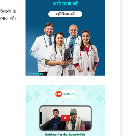
 किडनी के
देखभाल और
।