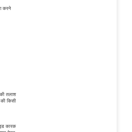
रा करने
ं की तलाश
़ की किसी
टोइड कारक