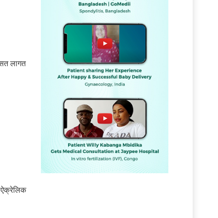
ी औसत लागत
ो ऐक्रेलिक
ं