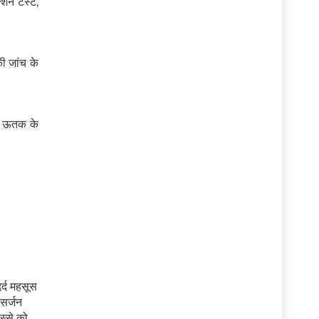
्शन टेस्ट,
ी जांच के
 या ऊतक के
र्द महसूस
 सर्जन
स्से को