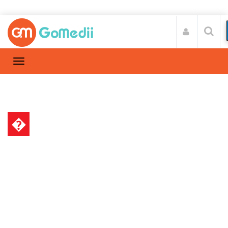
�
गर्भावस्था और परवरिश
Home
गर्भावस्था और परवरिश
/
क्या है छाती में घबराहट के गंभीर कारण? जानें
इसके संकेत