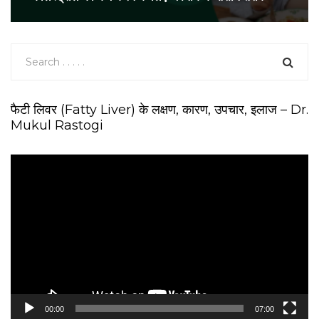
फैटी लिवर (Fatty Liver) के लक्षण, कारण, उपचार, इलाज – Dr.
Mukul Rastogi
V
i
d
e
o
P
l
a
y
e
00:00
07:00
r