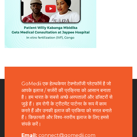
GoMedii एक हेल्थकेयर टेक्नोलॉजी प्लेटफॉर्म है जो
आपके इलाज / सर्जरी की प्रक्रिया को आसान बनाता
है। हम भारत के सबसे अच्छे अस्पतालों और डॉक्टरों से
जुड़े हैं। हम रोगी के ट्रीटमेंट पार्टनर के रूप में काम
करते हैं और उनकी इलाज की प्रकिया को सरल बनाते
हैं। किफ़ायती और विश्व-स्तरीय इलाज के लिए हमसे
संपर्क करें।
Email:
connect@gomedii.com