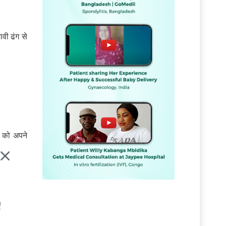
वी ढंग से
ं को अपने
ं