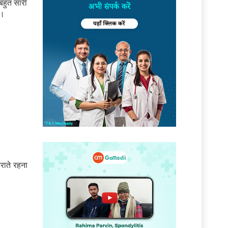
बहुत सारी
ै।
राते रहना