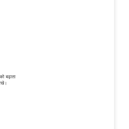
म को बढ़ाता
रखे।