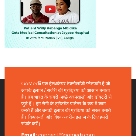
GoMedii एक हेल्थकेयर टेक्नोलॉजी प्लेटफॉर्म है जो
आपके इलाज / सर्जरी की प्रक्रिया को आसान बनाता
है। हम भारत के सबसे अच्छे अस्पतालों और डॉक्टरों से
जुड़े हैं। हम रोगी के ट्रीटमेंट पार्टनर के रूप में काम
करते हैं और उनकी इलाज की प्रकिया को सरल बनाते
हैं। किफ़ायती और विश्व-स्तरीय इलाज के लिए हमसे
संपर्क करें।
Email:
connect@gomedii.com