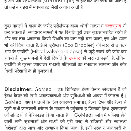
हैं और जब स्टैथोस्कोप (stethoscope) से हार्टबीट की जांच की जाती है
तो कई बार इस में भनभनाहट जैसी आवाज आती है.
कुछ मामलों में वाल्व के जरीए प्रोलैप्स्ड वाल्व थोड़ी मात्रा में
रक्तस्राव
भी
कर सकता है. ज्यादातर मामलों में यह स्थिति पूरी तरह नुकसानरहित रहती है
और जब तक अचानक किसी स्थिति का पता नहीं चल जाता, इस ओर ध्यान
भी नहीं दिया जाता है. ईको ड्रौप्लर (Eco Dropler) की मदद से डाक्टर
आप के एमवीपी (Mitral valve prolapse) से जुड़े खतरे की जांच कर
सकते हैं. कुछ मामलों में ऐसी स्थिति के
उपचार
की जरूरत पड़ती है, लेकिन
एमवीपी से ग्रस्त ज्यादातर गर्भवती महिलाओं का गर्भकाल सामान्य और बगैर
किसी परेशानी के ही गुजरता है.
Disclaimer:
GoMedii एक डिजिटल हेल्थ केयर प्लेटफार्म है जो
हेल्थ केयर की सभी आवश्यकताओं और सुविधाओं को आपस में जोड़ता है।
GoMedii अपने पाठकों के लिए स्वास्थ्य समाचार, हेल्थ टिप्स और हेल्थ से
जुडी सभी जानकारी ब्लोग्स के माध्यम से पहुंचाता है जिसको हेल्थ एक्सपर्ट्स
एवँ डॉक्टर्स से वेरिफाइड किया जाता है । GoMedii ब्लॉग में पब्लिश होने
वाली सभी सूचनाओं और तथ्यों को पूरी तरह से डॉक्टरों और स्वास्थ्य
विशेषज्ञों द्वारा जांच और सत्यापन किया जाता है, इसी प्रकार जानकारी के