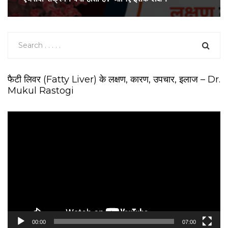
फैटी लिवर (Fatty Liver) के लक्षण, कारण, उपचार, इलाज – Dr.
Mukul Rastogi
V
i
d
e
o
P
l
a
y
e
00:00
07:00