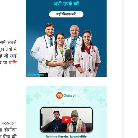
समें सबसे
वतियों में
है जो खड़े
ंब या
योनि
ो नजरअंदाज
ॉर्मोन्स
े बीच की