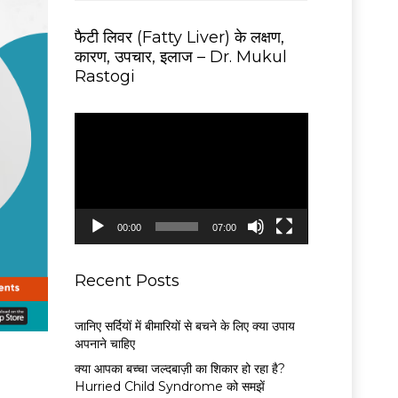
फैटी लिवर (Fatty Liver) के लक्षण,
कारण, उपचार, इलाज – Dr. Mukul
Rastogi
V
i
d
e
o
P
00:00
07:00
l
a
y
Recent Posts
e
r
जानिए सर्दियों में बीमारियों से बचने के लिए क्या उपाय
अपनाने चाहिए
क्या आपका बच्चा जल्दबाज़ी का शिकार हो रहा है?
Hurried Child Syndrome को समझें