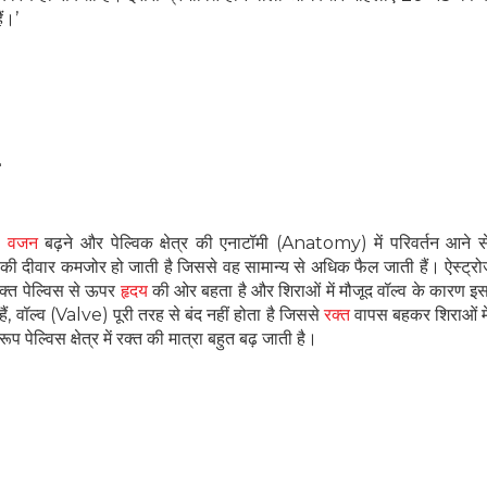
ं।’
ं,
वजन
बढ़ने और पेल्विक क्षेत्र की एनाटॉमी (Anatomy) में परिवर्तन आने 
 की दीवार कमजोर हो जाती है जिससे वह सामान्य से अधिक फैल जाती हैं। ऐस्ट्रोज
रक्त पेल्विस से ऊपर
हृदय
की ओर बहता है और शिराओं में मौजूद वॉल्व के कारण 
ैं, वॉल्व (Valve) पूरी तरह से बंद नहीं होता है जिससे
रक्त
वापस बहकर शिराओं म
प पेल्विस क्षेत्र में रक्त की मात्रा बहुत बढ़ जाती है।
हेल्थकेयर कम्युनिटी को
ज्वाइन करें
निचे बॉक्स में अपना ईमेल एंटर करें
और पाए
स्वास्थ्य संबंधी जानकारी सबसे पहले