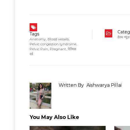
Categ
Tags
हेल्थ न्यूज़
Anatomy
,
Blood vessels
,
Pelvic congestion syndrome
,
Pelvic Pain
,
Pregnant
,
पेल्विक
दर्द
Written By
Aishwarya Pillai
You May Also Like