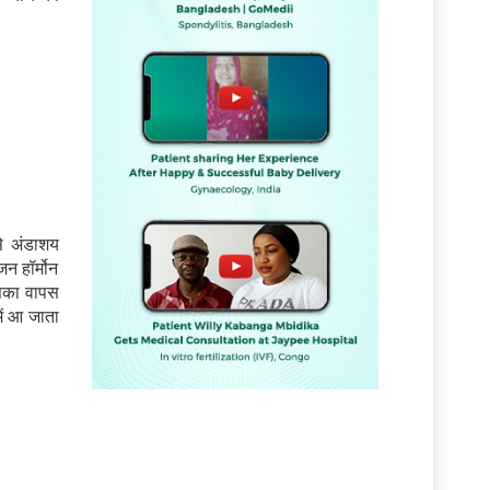
से अंडाशय
न हॉर्मोन
इसका वापस
ें आ जाता
ं