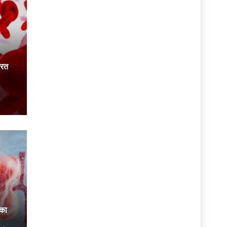
ारत
 का