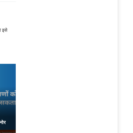
ो इसे
्नोर