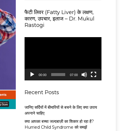
फैटी लिवर (Fatty Liver) के लक्षण,
कारण, उपचार, इलाज – Dr. Mukul
Rastogi
V
i
d
e
o
P
00:00
07:00
l
a
y
Recent Posts
e
r
जानिए सर्दियों में बीमारियों से बचने के लिए क्या उपाय
अपनाने चाहिए
क्या आपका बच्चा जल्दबाज़ी का शिकार हो रहा है?
Hurried Child Syndrome को समझें