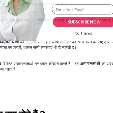
ेत्र में होता है जो हटाने के दौरान घायल हो सकता है।
रने के लिए किया जाता हैं। कीमोथेरपी
दवाइयों
को इंजेक्शन या गोली के
माध्यम
से 
SUBSCRIBE NOW
No Thanks
ेड‍िएशन थेरेपी
की मदद ली जाती है। थेरेपी में
कैंसर
को खत्‍म करने के ल‍िए एक्‍स
POWERED BY
, त्‍वचा पर एलर्जी, थकान जैसी समस्‍याएं भी हो सकती हैं।
द
विशिष्ट असामान्यताओं पर ध्यान केंद्रित करते हैं। इन
असामान्यताओं
को अवरु
िया जाता है।