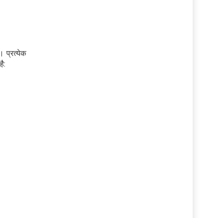
। प्रत्येक
ै: