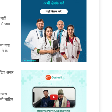
नहीं
में जमा
ना गया
ाने के
िटिव असर
र खास
नी चाहिए