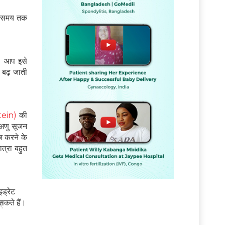
बे समय तक
ै। आप इसे
ा बढ़ जाती
tein)
की
 अणु सूजन
इज करने के
त्रा बहुत
इड्रेट
कते हैं।
ं