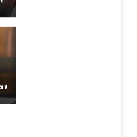
ैं
 हैं