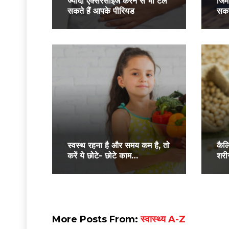
ज्यादा एक्सरसाइज करने से भी टल
जिम 
सकते हैं आपके पीरियड
सकत
स्वस्थ रहना है और समय कम है, तो
कैल
करें ये छोटे- छोटे काम…
शरीर
More Posts From:
स्वास्थ्य A-Z