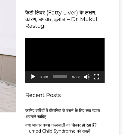
फैटी लिवर (Fatty Liver) के लक्षण,
कारण, उपचार, इलाज – Dr. Mukul
Rastogi
V
i
d
e
o
P
00:00
07:00
l
a
y
Recent Posts
e
r
जानिए सर्दियों में बीमारियों से बचने के लिए क्या उपाय
अपनाने चाहिए
क्या आपका बच्चा जल्दबाज़ी का शिकार हो रहा है?
Hurried Child Syndrome को समझें