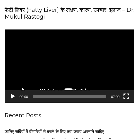
फैटी लिवर (Fatty Liver) के लक्षण, कारण, उपचार, इलाज – Dr.
Mukul Rastogi
V
i
d
e
o
P
l
a
y
e
00:00
07:00
r
Recent Posts
जानिए सर्दियों में बीमारियों से बचने के लिए क्या उपाय अपनाने चाहिए