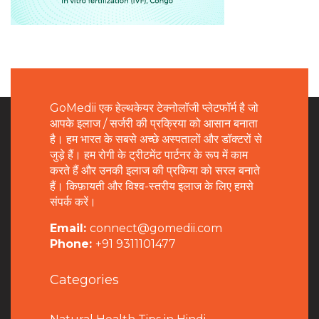
GoMedii एक हेल्थकेयर टेक्नोलॉजी प्लेटफॉर्म है जो
आपके इलाज / सर्जरी की प्रक्रिया को आसान बनाता
है। हम भारत के सबसे अच्छे अस्पतालों और डॉक्टरों से
जुड़े हैं। हम रोगी के ट्रीटमेंट पार्टनर के रूप में काम
करते हैं और उनकी इलाज की प्रकिया को सरल बनाते
हैं। किफ़ायती और विश्व-स्तरीय इलाज के लिए हमसे
संपर्क करें।
Email:
connect@gomedii.com
Phone:
+91 9311101477
Categories