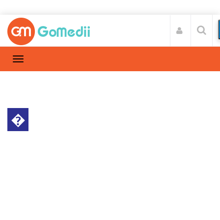
�
स्वास्थ्य A-Z
Home
स्वास्थ्य A-Z
/
शोल्डर टेंडन रिपेयर सर्जरी कैसे की जाती है यह सर्जरी
कहां कराएं (How is shoulder tendon repair surgery
done? Where to get this surgery done)