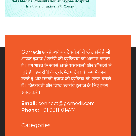
GoMedii एक हेल्थकेयर टेक्नोलॉजी प्लेटफॉर्म है जो
आपके इलाज / सर्जरी की प्रक्रिया को आसान बनाता
है। हम भारत के सबसे अच्छे अस्पतालों और डॉक्टरों से
जुड़े हैं। हम रोगी के ट्रीटमेंट पार्टनर के रूप में काम
करते हैं और उनकी इलाज की प्रकिया को सरल बनाते
हैं। किफ़ायती और विश्व-स्तरीय इलाज के लिए हमसे
संपर्क करें।
Email:
connect@gomedii.com
Phone:
+91 9311101477
Categories