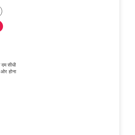
क दम सीधी
ी ओर होना