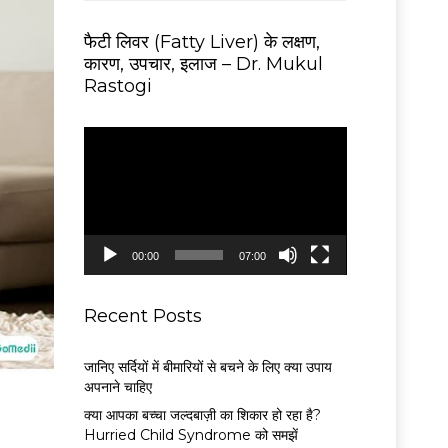
फैटी लिवर (Fatty Liver) के लक्षण,
कारण, उपचार, इलाज – Dr. Mukul
Rastogi
V
i
d
e
o
P
00:00
07:00
l
a
y
Recent Posts
e
r
जानिए सर्दियों में बीमारियों से बचने के लिए क्या उपाय
अपनाने चाहिए
क्या आपका बच्चा जल्दबाज़ी का शिकार हो रहा है?
Hurried Child Syndrome को समझें