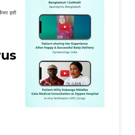
कैंसर इसी
rus
ं