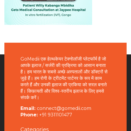
GoMedii एक हेल्थकेयर टेक्नोलॉजी प्लेटफॉर्म है जो
आपके इलाज / सर्जरी की प्रक्रिया को आसान बनाता
है। हम भारत के सबसे अच्छे अस्पतालों और डॉक्टरों से
जुड़े हैं। हम रोगी के ट्रीटमेंट पार्टनर के रूप में काम
करते हैं और उनकी इलाज की प्रकिया को सरल बनाते
हैं। किफ़ायती और विश्व-स्तरीय इलाज के लिए हमसे
संपर्क करें।
Email:
connect@gomedii.com
Phone:
+91 9311101477
Categories