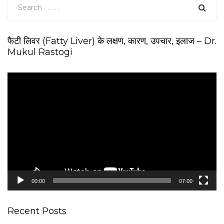
फैटी लिवर (Fatty Liver) के लक्षण, कारण, उपचार, इलाज – Dr.
Mukul Rastogi
V
i
d
e
o
P
l
a
y
e
00:00
07:00
r
Recent Posts