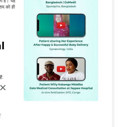
ोती है। यह
ाशय को ही
al
ं:
ं