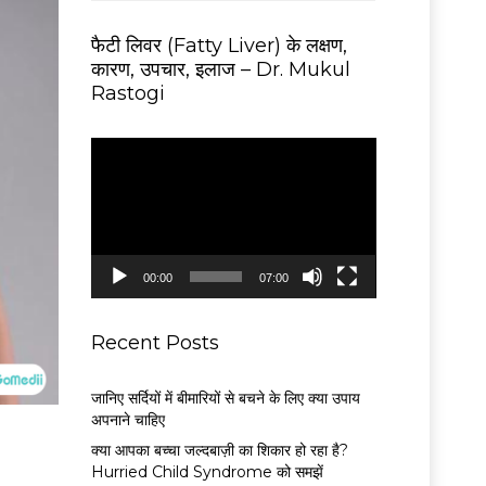
फैटी लिवर (Fatty Liver) के लक्षण,
कारण, उपचार, इलाज – Dr. Mukul
Rastogi
V
i
d
e
o
P
00:00
07:00
l
a
y
Recent Posts
e
r
जानिए सर्दियों में बीमारियों से बचने के लिए क्या उपाय
अपनाने चाहिए
क्या आपका बच्चा जल्दबाज़ी का शिकार हो रहा है?
Hurried Child Syndrome को समझें