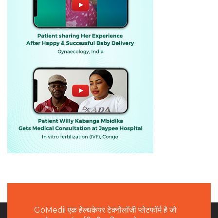
GoMedii एक हेल्थकेयर टेक्नोलॉजी प्लेटफॉर्म है जो