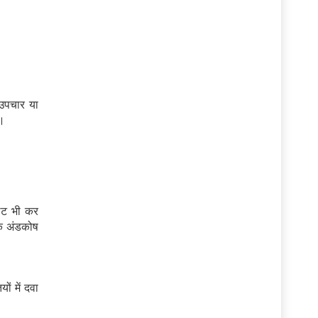
 उपचार या
ै।
लट भी कर
रके अंडकोष
ं में दवा