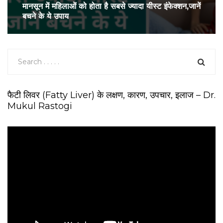
मानसून में महिलाओं को होता है सबसे ज्‍यादा यीस्‍ट इंफेक्‍शन,जानें
बचने के ये उपाय
फैटी लिवर (Fatty Liver) के लक्षण, कारण, उपचार, इलाज – Dr.
Mukul Rastogi
V
i
d
e
o
P
l
a
y