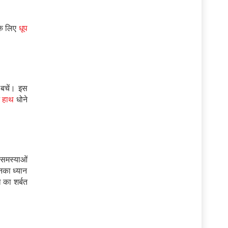
 के लिए
धूप
े बचें। इस
े
हाथ
धोने
य समस्याओं
नका ध्यान
ल का शर्बत