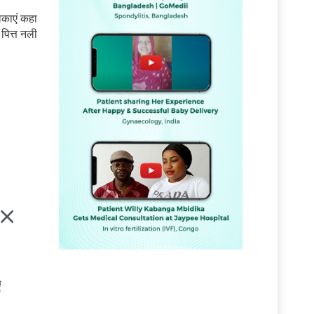
लिकाएं कहा
 पित्त नली
ं