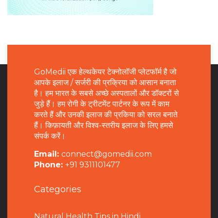
GoMedii एक हेल्थकेयर टेक्नोलॉजी प्लेटफॉर्म है जो
आपके इलाज / सर्जरी की प्रक्रिया को आसान बनाता
है। हम भारत के सबसे अच्छे अस्पतालों और डॉक्टरों से
जुड़े हैं। हम रोगी के ट्रीटमेंट पार्टनर के रूप में काम
करते हैं और उनकी इलाज की प्रकिया को सरल बनाते
हैं। किफ़ायती और विश्व-स्तरीय इलाज के लिए हमसे
संपर्क करें।
Email:
connect@gomedii.com
Phone:
+91 9311101477
Categories
Natural Health Tips in Hindi