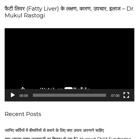
फैटी लिवर (Fatty Liver) के लक्षण, कारण, उपचार, इलाज – Dr.
Mukul Rastogi
V
i
d
e
o
P
l
a
y
e
00:00
07:00
r
Recent Posts
जानिए सर्दियों में बीमारियों से बचने के लिए क्या उपाय अपनाने चाहिए
क्या आपका बच्चा जल्दबाज़ी का शिकार हो रहा है? Hurried Child Syndrome