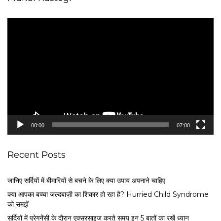
V
i
d
e
o
P
l
a
y
e
00:00
07:00
r
Recent Posts
जानिए सर्दियों में बीमारियों से बचने के लिए क्या उपाय अपनाने चाहिए
क्या आपका बच्चा जल्दबाज़ी का शिकार हो रहा है? Hurried Child Syndrome
को समझें
सर्द‍ियों में प्रेगनेंसी के दौरान एक्सरसाइज करते समय इन 5 बातों का रखें ध्यान