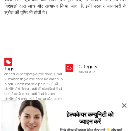
विशेषज्ञों द्वारा जांच और सत्यापन किया जाता है, इसी प्रकार जानकारी के
स्रोत की पुष्टि भी होती है।
Category
Tags
स्वास्थ्य A-Z
chaati ki maspesiyo me dard
,
Chati
ki maspeshiyo me dard ke karan in
hindi
,
Chest muscle pain
,
छाती की
मांसपेशियों में खिंचाव
,
छाती की मांसपेशियों में दर्द
,
छाती में दर्द के कारण
,
छाती में दर्द के लक्षण
,
मांसपेशियों में तनाव
,
सीने में दर्द का घरेलू उपचार
Date
हेल्थकेयर कम्युनिटी को
Mar 27, 2024
ज्वाइन करें
निचे बॉक्स में अपना ईमेल एंटर करें
और पाएं